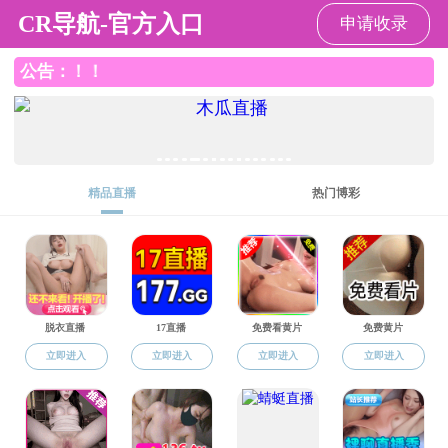
老王论坛
学生工作
网站老王论坛
>
学生工作
>
就业推荐
共0条
上页
1
下页
共0页