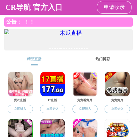
老王论坛
招生招聘
网站老王论坛
>
招生招聘
>
招生
>
留学生招生动态
共0条
上页
1
下页
共0页